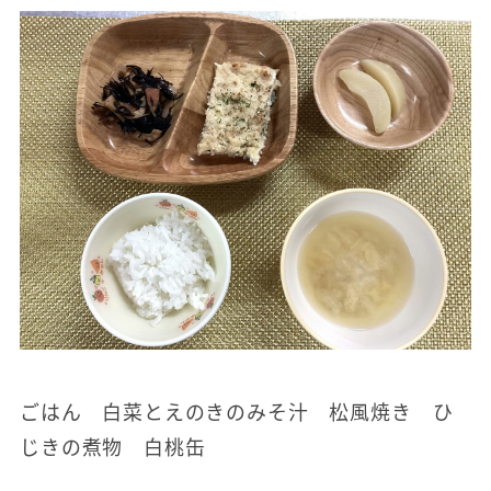
ごはん 白菜とえのきのみそ汁 松風焼き ひ
じきの煮物 白桃缶